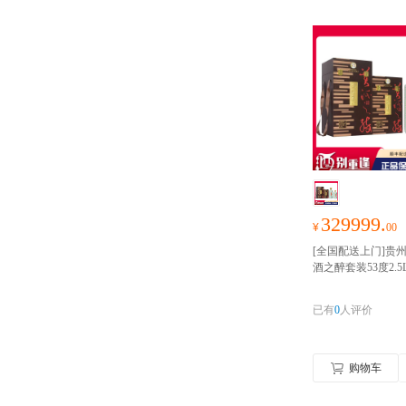
329999.
¥
00
[全国配送上门]贵
酒之醉套装53度2.5L
型白酒 组合装
抄码
全渠道鉴定
已有
0
人评价
购物车